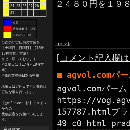
２４８０円を１９
23
24
25
26
27
28
29
30
31
今日
店舗休業日・発送
13時から18時
当面の間実店舗の営業を
コメント
【土曜日、日曜日】【13時～
18時営業】営業と
[
コメント記入欄は
させて頂いております。
※金曜日は【17時～18時営
業】
■ agvol.com
※発送業務毎日対応中※
agvol.comパ
木曜日は定休日ですが発送は
可能な限り行います。
https://vog.ag
【@militant.jp】ドメイン
からの
157787.htmlブラ
受信設定をお願いいたしま
す。
49-c0-html-
商品検索