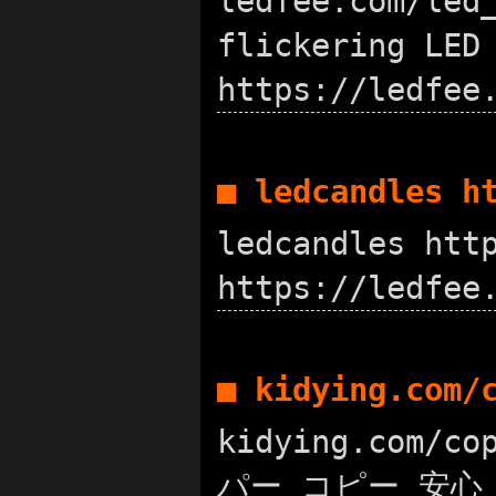
ledfee.com/led
flickering L
https://ledfee
■ ledcandles 
ledcandles h
https://ledfee
■ kidying.com
kidying.com/
パー コピー 安心 h