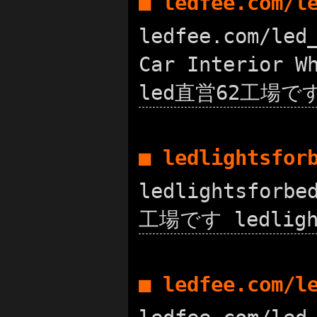
■ ledfee.com/
ledfee.com/led
Car Interior 
led直営62工場です 
■ ledlightsfo
ledlightsforb
工場です ledlight
■ ledfee.com/