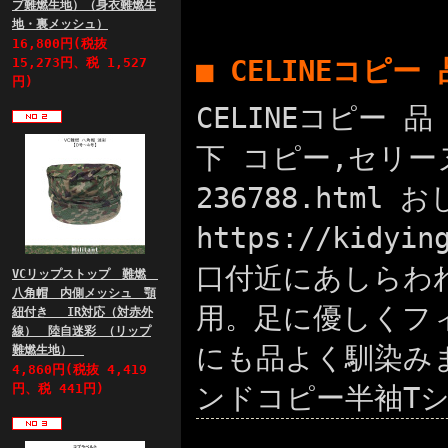
プ難燃生地）（身衣難燃生
地・裏メッシュ）
16,800円(税抜
■ CELINEコピ
15,273円、税 1,527
円)
CELINEコピー 品
下 コピー,セリーヌ
236788.htm
https://kid
口付近にあしらわ
VCリップストップ 難燃
八角帽 内側メッシュ 顎
用。足に優しくフ
紐付き IR対応（対赤外
線） 陸自迷彩 （リップ
にも品よく馴染みます。
難燃生地）
4,860円(税抜 4,419
円、税 441円)
ンドコピー半袖Tシ