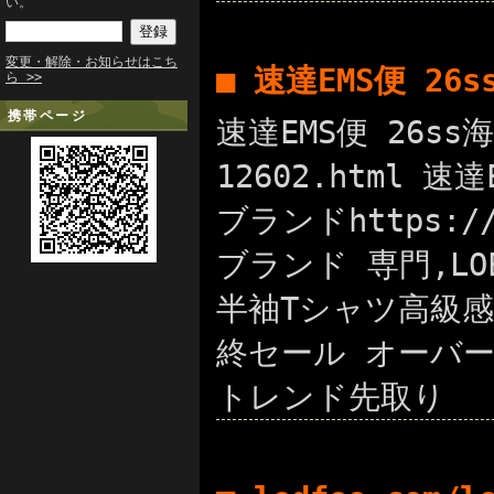
い。
変更・解除・お知らせはこち
■ 速達EMS便 2
ら >>
携帯ページ
速達EMS便 26ss
12602.html 
ブランドhttps:/
ブランド 専門,LOE
半袖Tシャツ高級感漂う
終セール オーバー
トレンド先取り