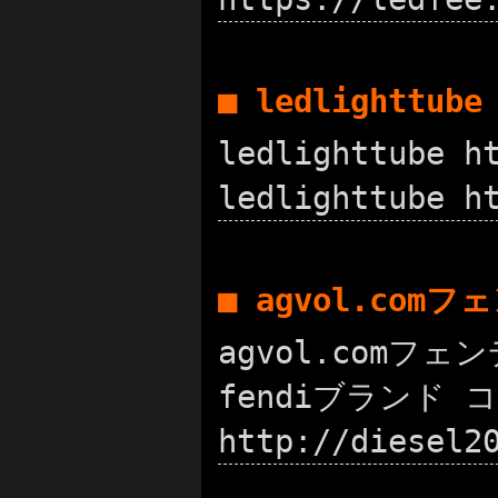
■ ledlighttub
ledlighttube
ledlighttube h
■ agvol.com
agvol.comフェン
fendiブランド コピ
http://diese