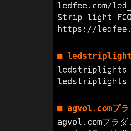
ledfee.com/led
Strip light 
https://ledfee
■ ledstriplig
ledstripligh
ledstriplights
■ agvol.com
agvol.comプラダ