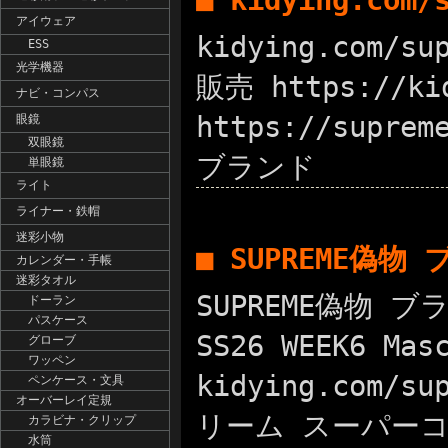
■ kidying.com
アイウェア
kidying.com/
ESS
光学機器
販売 https://
ナビ・コンパス
https://supre
眼鏡
双眼鏡
ブランド
単眼鏡
ライト
ライナー・鉄帽
迷彩小物
■ SUPREME偽物
カレンダー・手帳
迷彩タオル
SUPREME偽物 ブ
ドーラン
パスケース
SS26 WEEK6 
グローブ
ワッペン
kidying.com/s
ペンケース・文具
オーバーレイ定規
リーム スーパーコピージ
カラビナ・クリップ
水筒