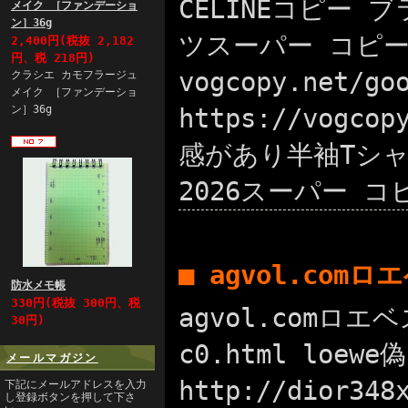
CELINEコピー ブ
メイク ［ファンデーショ
ン］36g
ツスーパー コピー
2,400円(税抜 2,182
円、税 218円)
vogcopy.net
クラシエ カモフラージュ
メイク ［ファンデーショ
ン］36g
https://vog
感があり半袖Tシャツ!
2026スーパー 
■ agvol.com
防水メモ帳
330円(税抜 300円、税
agvol.comロエベ
30円)
c0.html loew
メールマガジン
http://dior3
下記にメールアドレスを入力
し登録ボタンを押して下さ