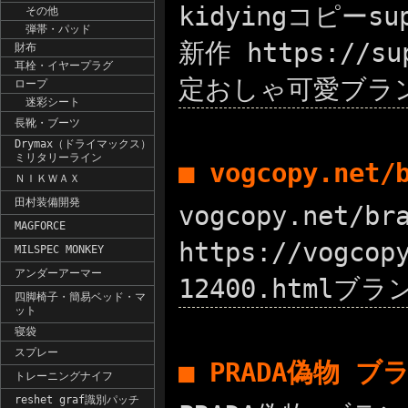
kidyingコピーs
その他
弾帯・パッド
新作 https://
財布
耳栓・イヤープラグ
定おしゃ可愛ブラ
ロープ
迷彩シート
長靴・ブーツ
Drymax（ドライマックス）
ミリタリーライン
■ vogcopy.net
ＮＩＫＷＡＸ
田村装備開発
vogcopy.net/
MAGFORCE
https://vogc
MILSPEC MONKEY
アンダーアーマー
12400.htmlブラ
四脚椅子・簡易ベッド・マ
ット
寝袋
スプレー
■ PRADA偽物 
トレーニングナイフ
reshet graf識別パッチ