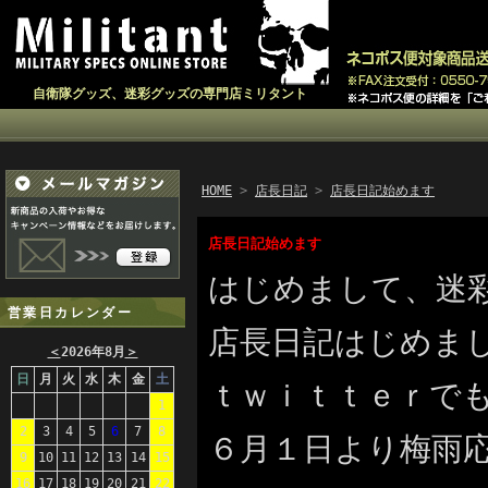
自衛隊グッズ、迷彩グッズの専門店ミリタント
HOME
>
店長日記
>
店長日記始めます
店長日記始めます
はじめまして、迷彩
営業日カレンダー
店長日記はじめま
＜
2026年8月
＞
日
月
火
水
木
金
土
ｔｗｉｔｔｅｒでも
1
2
3
4
5
6
7
8
６月１日より梅雨
9
10
11
12
13
14
15
16
17
18
19
20
21
22