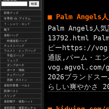
防寒グッズ
■ Palm Ange
冬季用-白-アイテム
Ｔ－シャツ・ロンＴ
Palm Angels
靴下
迷彩バッグ
13792.html 
特価迷彩バッグ
ピーhttps://v
チェストバッグ
ウエスト・ヒップバッグ
通販,パーム・エン
手提げバッグ
リュック
vog.agvol.c
ダンプポーチ
ポーチ・弾納
2026ブランドスーパー
チェアバッグ
衣納・ボストン
らしい爽やかさ 2
迷彩作業着・ベルト
防弾ベスト
スリング
迷彩帽子・迷彩ハット
迷彩雨衣・迷彩ポンチョ