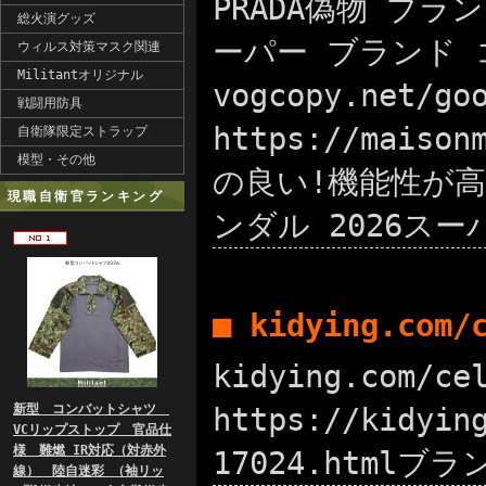
PRADA偽物 ブラン
総火演グッズ
ーパー ブランド 
ウィルス対策マスク関連
Militantオリジナル
vogcopy.net
戦闘用防具
https://mai
自衛隊限定ストラップ
模型・その他
の良い!機能性が高い!
現職自衛官ランキング
ンダル 2026スー
■ kidying.com
kidying.com/
新型 コンバットシャツ
https://kidy
VCリップストップ 官品仕
様 難燃 IR対応（対赤外
17024.htmlブラ
線） 陸自迷彩 （袖リッ