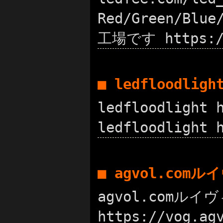
Red/Green/Blu
工場です https://
■ ledfloodlig
ledfloodligh
ledfloodlight 
■ agvol.com
agvol.comル
https://vog.a