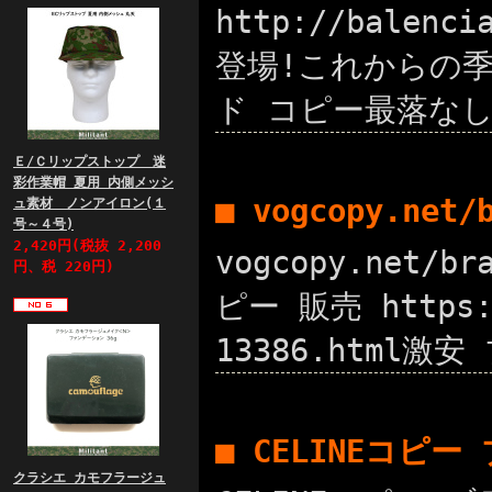
http://bale
登場!これからの季節に
ド コピー最落なし
Ｅ/Ｃリップストップ 迷
彩作業帽 夏用 内側メッシ
■ vogcopy.net
ュ素材 ノンアイロン(１
号～４号)
2,420円(税抜 2,200
vogcopy.net/
円、税 220円)
ピー 販売 https:
13386.html激安
■ CELINEコピ
クラシエ カモフラージュ