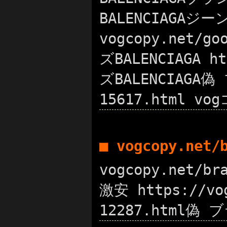
BALENCIAGA
vogcopy.net
ズBALENCIAGA
ズBALENCIAGA偽
15617.html
■ vogcopy.net
vogcopy.net/
激安 https://vo
12287.html偽 ブ