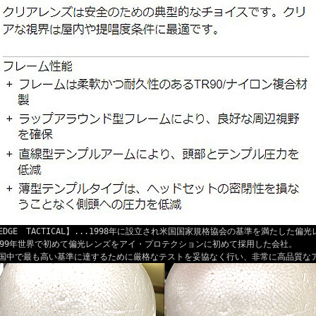
EDGE TACTICAL】...1998年に設立され米国国家規格協会の基準を満たした偏
999年世界で初めて偏光レンズをアイ・プロテクションに初めて採用した会社。
国中で最も高い基準に達するために厳格なテストを妥協なく行い、非常に高品質な