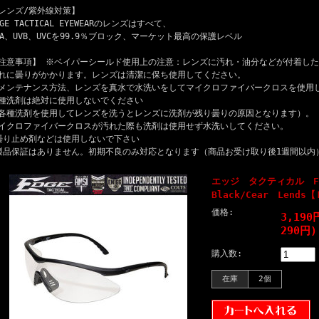
レンズ/紫外線対策】
DGE TACTICAL EYEWEARのレンズはすべて、
VA、UVB、UVCを99.9％ブロック、マーケット最高の保護レベル
注意事項】 ※ベイパーシールド使用上の注意：レンズに汚れ・油分などが付着し
れに曇りがかかります。レンズは清潔に保ち使用してください。
メンテナンス方法、レンズを真水で水洗いをしてマイクロファイバークロスを使用
種洗剤は絶対に使用しないでください
各種洗剤を使用してレンズを洗うとレンズに洗剤が残り曇りの原因となります）。
イクロファイバークロスが汚れた際も洗剤は使用せず水洗いしてください。
曇り止め剤などは使用しないで下さい
製品保証はありません。初期不良のみ対応となります（商品お受け取り後1週間以内
エッジ タクティカル FAS
Black/Cear Lends
価格:
3,19
290円)
購入数:
在庫
2個