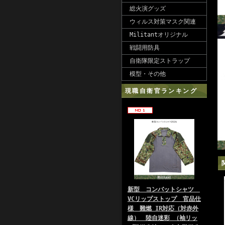
総火演グッズ
ウィルス対策マスク関連
Militantオリジナル
戦闘用防具
自衛隊限定ストラップ
模型・その他
現職自衛官ランキング
新型 コンバットシャツ
VCリップストップ 官品仕
様 難燃 IR対応（対赤外
線） 陸自迷彩 （袖リッ