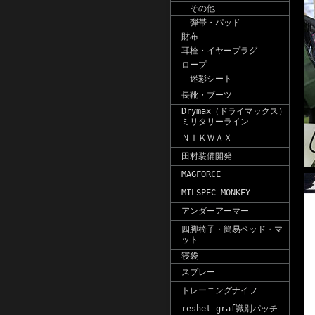
その他
弾帯・パッド
財布
耳栓・イヤープラグ
ロープ
迷彩シート
長靴・ブーツ
Drymax（ドライマックス）
ミリタリーライン
ＮＩＫＷＡＸ
田村装備開発
MAGFORCE
MILSPEC MONKEY
アンダーアーマー
四脚椅子・簡易ベッド・マ
ット
寝袋
スプレー
トレーニングナイフ
reshet graf識別パッチ