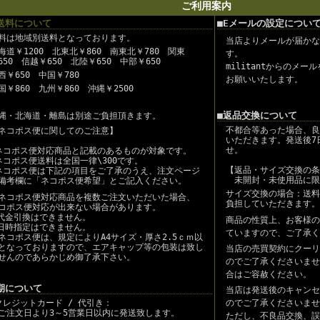
ご利用案内
送料について
■Eメールの設定につい
料は地域別送料となっております。
当店よりメールが届かな
海道￥1200 北東北￥860 南東北￥780 関東
す。
650 信越￥650 北陸￥650 中部￥650
militantからのメ
西￥650 中国￥780
お願いいたします。
国￥860 九州￥860 沖縄￥2500
■返品交換について
縄・北海道・離島は別途ご負担頂きます。
不都合等あった場合、良
ネコポス便に関してのご注意】
いただきます。発送後7
せ。
コポス便対応商品と記載のあるものが対象です。
ネコポス便送料は全国一律\300です。
【返品・サイズ交換の条
ネコポス便は下記の項目をご了承のうえ、注文ページ
未開封・未使用品に限
備考欄に「ネコポス便希望」とご記入ください。
サイズ交換の場合：送料
ネコポス便対応商品を複数ご注文いただいた場合、
負担していただきます。
コポス便対応が出来ない場合があります。
代金引換はできません。
商品の性質上、お客様の
日時指定はできません。
ていますので、ご了承く
ネコポス便は、規定によりA4サイズ・厚さ2.5ｃｍ以
となっておりますので、エアキャップ等の包装は致し
当店の売買契約にクーリ
せんのであらかじめ御了承下さい。
のでご了承くださいませ
合はご容赦ください。
期について
当店は発送後のキャンセ
クレジットカード / 代引き：
のでご了承くださいませ
注文日より3～5営業日以内に発送致します。
ただし、不良品交換、誤