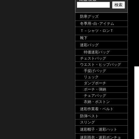
防寒グッズ
冬季用-白-アイテム
Ｔ－シャツ・ロンＴ
靴下
迷彩バッグ
特価迷彩バッグ
チェストバッグ
ウエスト・ヒップバッグ
手提げバッグ
リュック
ダンプポーチ
ポーチ・弾納
チェアバッグ
衣納・ボストン
迷彩作業着・ベルト
防弾ベスト
スリング
迷彩帽子・迷彩ハット
迷彩雨衣・迷彩ポンチョ