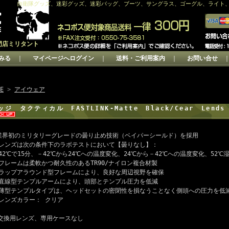
自衛隊グッズ、迷彩グッズ、迷彩バッグ、ブーツ、サングラス、ゴーグル、ライト
門店ミリタント
みる
｜
マイページへログイン
｜
送料・ご利用案内
｜
お問い合せ
E
>
アイウェア
ッジ タクティカル FASTLINK-Matte Black/Cear Lend
業界初のミリタリーグレードの曇り止め技術（ベイパーシールド）を採用
レンズは次の条件下のラボテストにおいて【曇りなし】：
42℃で15分、－42℃から24℃への温度変化、24℃から－42℃への温度変化、52℃湿
フレームは柔軟かつ耐久性のあるTR90/ナイロン複合材製
ラップアラウンド型フレームにより、良好な周辺視野を確保
直線型テンプルアームにより、頭部とテンプル圧力を低減
薄型テンプルタイプは、ヘッドセットの密閉性を損なうことなく側頭への圧力を低
レンズカラー： クリア
交換用レンズ、専用ケースなし