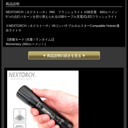
商品説明
NEXTORCH（ネクスト―チ） PA5 フラッシュライト USB充電 660ルーメン
5つの点灯パターンを切り替えられるUSBケーブル充電式LEDフラッシュライト
※NEXTORCH（ネクスト―チ）V6コンパチブルホルスターCompatible Holster適
合ライト※
【搭載モード (光量 / ランタイム)】
Momentary (660ルーメン / -)
High (660ルーメン / 3時間54分)
Low (30ルーメン / 32時間)
▼ 商品説明の続きを見る ▼
Strobe (660ルーメン / -)
S.O.S (100ルーメン / -)
※最大照射距離：220ｍ
【素材 / バルブ】
アルミニウム合金(A6061-T6) / CREE XP-L V5 Neutral White Light LED
【サイズ / 重量】
全長146mm×ボディ直径26mm,ヘッド直径34mm / 147g(電池を含まない)
【防水性能】
IPX-4
【バッテリー】
リチウムイオン電池 18650(付属) or CR123A2×２
【充電時間】
4時間 【付属品】
充電用USBケーブル、ハンドストラップ、ストラップ取り付け用リング、パッキン
×２