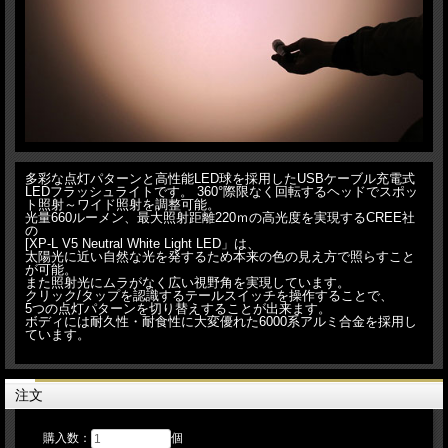
多彩な点灯パターンと高性能LED球を採用したUSBケーブル充電式
LEDフラッシュライトです。 360°際限なく回転するヘッドでスポッ
ト照射～ワイド照射を調整可能。
光量660ルーメン、最大照射距離220ｍの高光度を実現するCREE社
の
[XP-L V5 Neutral White Light LED」は、
太陽光に近い自然な光を発するため本来の色の見え方で照らすこと
が可能。
また照射光にムラがなく広い視野角を実現しています。
クリック/タップを認識するテールスイッチを操作することで、
5つの点灯パターンを切り替えすることが出来ます。
ボディには耐久性・耐食性に大変優れた6000系アルミ合金を採用し
ています。
注文
購入数：
個