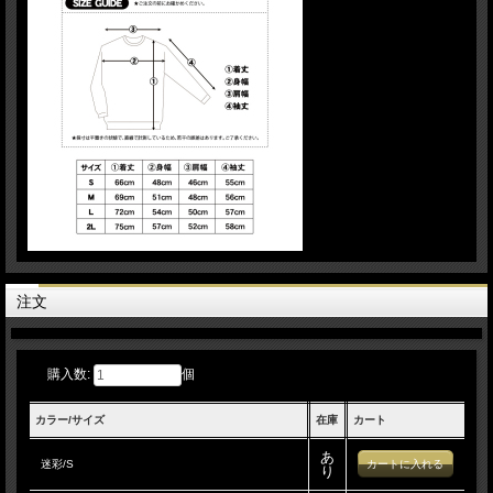
注文
購入数:
個
カラー/サイズ
在庫
カート
あ
迷彩/S
り