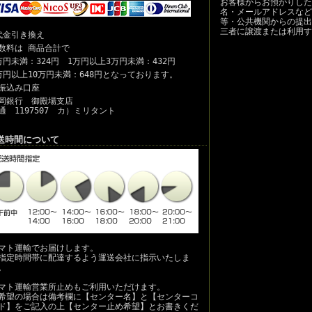
お客様からお預かりした
名・メールアドレスなど
等・公共機関からの提出
三者に譲渡または利用す
代金引き換え
数料は 商品合計で
万円未満：324円 1万円以上3万円未満：432円
万円以上10万円未満：648円となっております。
振込み口座
岡銀行 御殿場支店
通 1197507 カ）ミリタント
送時間について
マト運輸でお届けします。
指定時間帯に配達するよう運送会社に指示いたしま
。
マト運輸営業所止めもご利用いただけます。
希望の場合は備考欄に【センター名】と【センターコ
ド】をご記入の上【センター止め希望】とお書きくだ