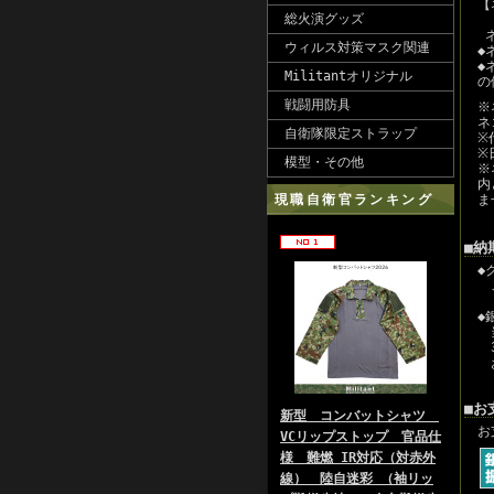
【
総火演グッズ
ネ
ウィルス対策マスク関連
◆
◆
Militantオリジナル
の
戦闘用防具
※
ネ
自衛隊限定ストラップ
※
※
模型・その他
※
内
現職自衛官ランキング
ま
■納
◆
ご
◆
当
3
お
■お
新型 コンバットシャツ
お
VCリップストップ 官品仕
様 難燃 IR対応（対赤外
線） 陸自迷彩 （袖リッ