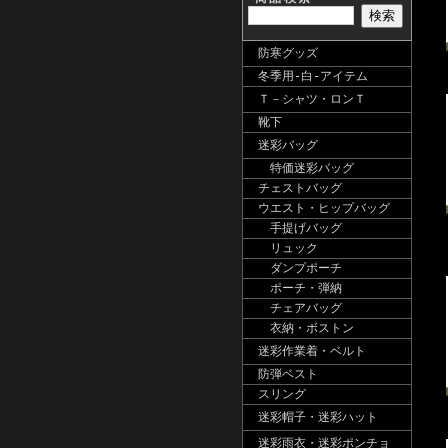
防寒グッズ
冬季用-白-アイテム
Ｔ－シャツ・ロンＴ
靴下
迷彩バッグ
特価迷彩バッグ
チェストバッグ
ウエスト・ヒップバッグ
手提げバッグ
リュック
ダンプポーチ
ポーチ・弾納
チェアバッグ
衣納・ボストン
迷彩作業着・ベルト
防弾ベスト
スリング
迷彩帽子・迷彩ハット
迷彩雨衣・迷彩ポンチョ