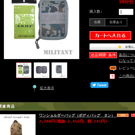
180円)
購入数:
在庫
在庫あり
返品につ
になって
レビュー
この商品
拡大表示
関連商品
ワンショルダーバッグ（ボディバッグ タン）
2,700円(税抜 2,455円、税 245円)