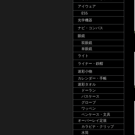
アイウェア
ESS
光学機器
ナビ・コンパス
眼鏡
双眼鏡
単眼鏡
ライト
ライナー・鉄帽
迷彩小物
カレンダー・手帳
迷彩タオル
ドーラン
パスケース
グローブ
ワッペン
ペンケース・文具
オーバーレイ定規
カラビナ・クリップ
水筒