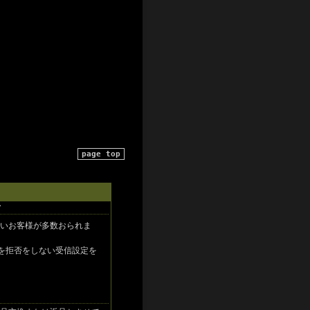
page top
て
いお客様が多数おられま
ールを拒否をしない受信設定を