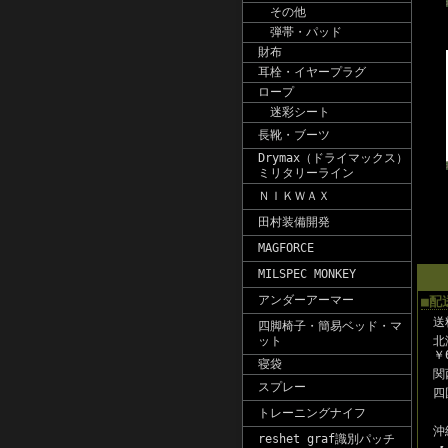
その他
弾帯・パッド
財布
耳栓・イヤープラグ
ロープ
迷彩シート
長靴・ブーツ
Drymax（ドライマックス）
ミリタリーライン
ＮＩＫＷＡＸ
田村装備開発
MAGFORCE
MILSPEC MONKEY
アンダーアーマー
■配
送
四脚椅子・簡易ベッド・マ
ット
北
￥
寝袋
関
スプレー
四
トレーニングナイフ
沖
reshet graf識別パッチ