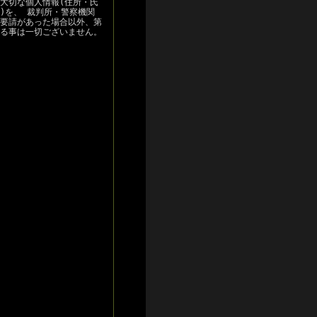
大切な個人情報(住所・氏
)を、 裁判所・警察機関
要請があった場合以外、第
る事は一切ございません。