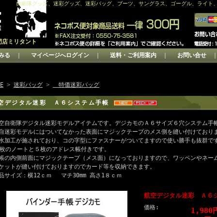
自衛隊グッズ、迷彩グッズ、迷彩バッグ、ブーツ、サングラス、ゴーグル、ライト
門店ミリタント
みる
｜
マイページへログイン
｜
送料・ご利用案内
｜
お問い合せ
E
>
迷彩バッグ
>
特価迷彩バッグ
空デジタル迷彩 Ａ６システム手帳
空自衛隊デジタル迷彩モデルアイテムです。デジカモのＡ６サイズ６穴システム手
自迷彩モデルにはついてなかった表面にマジックテープのメス側を縫い付けており
水加工が施されており、コの字型にファスナーがついてますので使い勝手も抜群で
0枚のノートと５枚のアドレス帳付きです。
帳の内側前面にマジックテープ（メス面）になっておりますので、ワッペンやネー
ケットが縫い付けておりますのでカード等を収納できます。
品サイズ：横12ｃｍ マチ30mm 高さ1８ｃｍ
航空デジタル迷彩 Ａ６
価格:
1,98