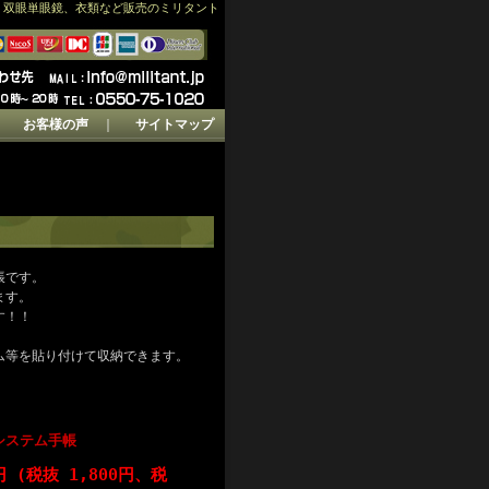
、双眼単眼鏡、衣類など販売のミリタント
｜
お客様の声
｜
サイトマップ
帳です。
ます。
す！！
ム等を貼り付けて収納できます。
システム手帳
0円 (税抜 1,800円、税