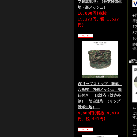
プ難燃生地）（身衣難燃生
地・裏メッシュ）
16,800円(税抜
◆
15,273円、税 1,527
手
円)
1
3
お
静
普
■配
VCリップストップ 難燃
八角帽 内側メッシュ 顎
紐付き IR対応（対赤外
線） 陸自迷彩 （リップ
難燃生地）
ヤ
4,860円(税抜 4,419
ご
す
円、税 441円)
ヤ
ご
ー