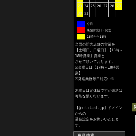
23
24
25
26
27
28
29
30
31
今日
店舗休業日・発送
13時から18時
当面の間実店舗の営業を
【土曜日、日曜日】【13時～
18時営業】営業と
させて頂いております。
※金曜日は【17時～18時営
業】
※発送業務毎日対応中※
木曜日は定休日ですが発送は
可能な限り行います。
【@militant.jp】ドメイン
からの
受信設定をお願いいたしま
す。
商品検索