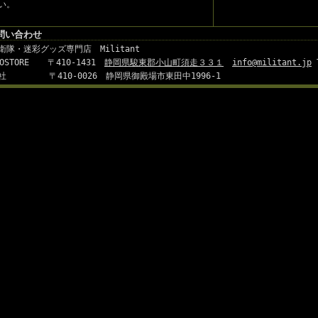
い。
問い合わせ
衛隊・迷彩グッズ専門店 Militant
ROSTORE
〒410-1431
静岡県駿東郡小山町須走３３１
info@militant.jp
T
社 〒410-0026 静岡県御殿場市東田中1996-1