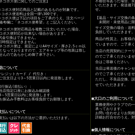
不都合等あった場合、良
ネコポス便に関してのご注意】
いただきます。発送後7
せ。
コポス便対応商品と記載のあるものが対象です。
ネコポス便送料は全国一律\300です。
【返品・サイズ交換の条
ネコポス便は下記の項目をご了承のうえ、注文ページ
未開封・未使用品に限
備考欄に「ネコポス便希望」とご記入ください。
サイズ交換の場合：送料
ネコポス便対応商品を複数ご注文いただいた場合、
負担していただきます。
コポス便対応が出来ない場合があります。
代金引換はできません。
商品の性質上、お客様の
日時指定はできません。
ていますので、ご了承く
ネコポス便は、規定によりA4サイズ・厚さ2.5ｃｍ以
となっておりますので、エアキャップ等の包装は致し
当店の売買契約にクーリ
せんのであらかじめ御了承下さい。
のでご了承くださいませ
合はご容赦ください。
期について
当店は発送後のキャンセ
クレジットカード / 代引き：
のでご了承くださいませ
注文日より3～5営業日以内に発送致します。
ただし、不良品交換、誤
せていただきます。
銀行振込(前払い）：
店指定口座にお振込み確認後
～5営業日以内に発送致します。
■大口のご利用について
振込み手数料はお客様負担でお願致します。
業務使用やクラブでの一
承っております。
支払いについて
お問い合わせよりお気軽
詳細お打合せのうえ、対
支払いは以下の方法がご選択いただけます。
■個人情報について