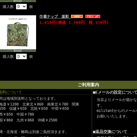
購入数
個
巾着ナップ 迷彩
1,650円(税抜 1,500円、税 150円)
購入数
個
ご利用案内
送料について
■Eメールの設定につい
料は地域別送料となっております。
当店よりメールが届かな
海道￥1200 北東北￥860 南東北￥780 関東
す。
650 信越￥650 北陸￥650 中部￥650
militantからのメ
西￥650 中国￥780
お願いいたします。
国￥860 九州￥860 沖縄￥2500
■返品交換について
縄・北海道・離島は別途ご負担頂きます。