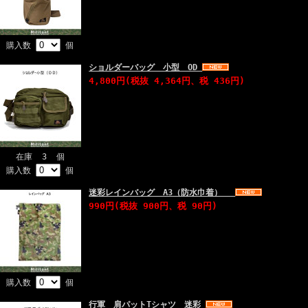
購入数
個
ショルダーバッグ 小型 OD
4,800円(税抜 4,364円、税 436円)
在庫 3 個
購入数
個
迷彩レインバッグ A3（防水巾着）
990円(税抜 900円、税 90円)
購入数
個
行軍 肩パットTシャツ 迷彩