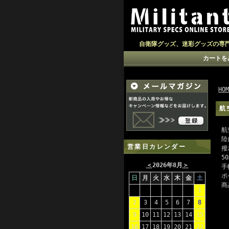
自衛隊グッズ、迷彩グッズの専
カートを
HOM
航
航
陸
営業日カレンダー
撥
5
＜
2026年8月
＞
手
ポ
日
月
火
水
木
金
土
商
1
2
3
4
5
6
7
8
9
10
11
12
13
14
15
16
17
18
19
20
21
22