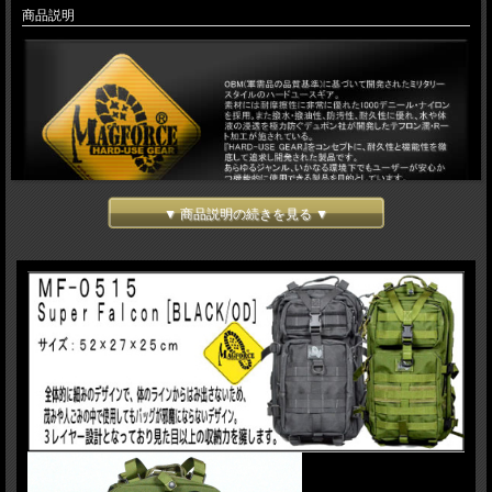
商品説明
▼ 商品説明の続きを見る ▼
耐摩擦性に非常に優れたデュポン社製の1000デニール・ナイロン素材に撥水性に
優れたテフロン・コーティングを施した高機能バックパックです。
MF-0503/Falcon Backpackよりも一回り大きなサイズなスーパーファルコン バッ
クパックです。
全体的に細みのデザインで、体のラインからはみ出さないため、茂みや人ごみの中
で使用してもバッグが邪魔にならないデザインになっております。
3レイヤー設計となっており見た目以上の収納力を擁します。
トップに取り付けられたY型ストラップには上着などが効率良く収納可能です。
またサイドに取り付けられたコンプレッションストラップを使用し、全体を圧縮、
全体の型崩れを防ぎ、バランスを保ちます。
背面ジッパー式ポケットにてハイドレーションリザーバー(別売り)が搭載可能で
す。
バック上部のベルクロ式の穴からチューブを出して使用します。取り外し可能なチ