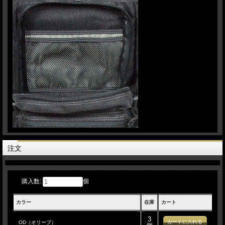
注文
購入数:
個
カラー
在庫
カート
3
OD（オリーブ）