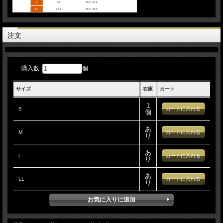
注文
購入数:
個
サイズ
在庫
カート
1
S
個
あ
M
り
あ
L
り
あ
LL
り