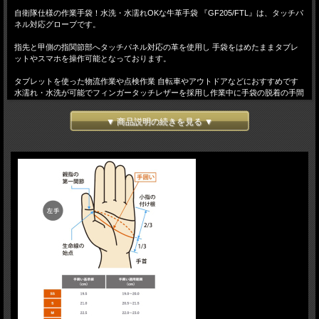
自衛隊仕様の作業手袋！水洗・水濡れOKな牛革手袋 『GF205/FTL』は、タッチパ
ネル対応グローブです。
指先と甲側の指関節部へタッチパネル対応の革を使用し 手袋をはめたままタブレ
ットやスマホを操作可能となっております。
タブレットを使った物流作業や点検作業 自転車やアウトドアなどにおすすめです
水濡れ・水洗が可能でフィンガータッチレザーを採用し作業中に手袋の脱着の手間
を削減。
▼ 商品説明の続きを見る ▼
【甲側】ポリエステルニット
【平側】合成皮革、通電性天然牛本革0.5~0.8mm
※※この商品は2双迄ネコポス対応商品です。
※※代金引き換えのお客様は、ネコポス利用できませんので通常送料となります。