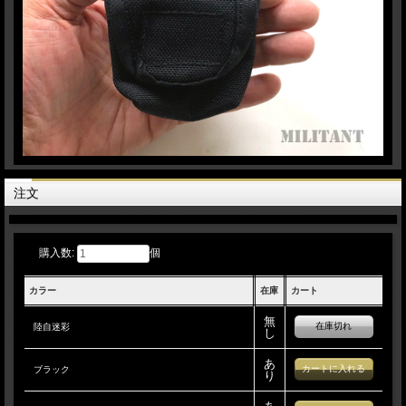
注文
購入数:
個
カラー
在庫
カート
無
在庫切れ
陸自迷彩
し
あ
ブラック
り